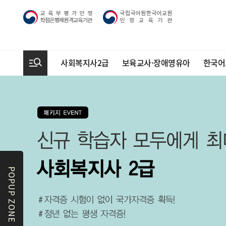
사회복지사2급
보육교사·장애영유아
한국어
POPUP ZONE