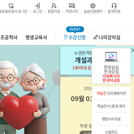
용공동인증서 로그인
로그인
회원가입
커뮤니티
실습지원센터
원격지원
보조공학사
평생교육사
수강신청
나의강의실
뉴엠원격평생교육원의 노하우
개설과목 미리보기
현장실습
140여개 운영과목
1주차 맛보기
전국모집
사회복지사
한국어교원
2026년 2학기 4차
학습전
오리엔테이션
09월 01일
(화) 개강반
학습전 PC환경 체크
행정서식자료
특별 할인 이벤트 진행!
신용카드
수강신청 바로가기 >