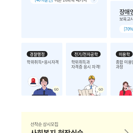
장애
보육교사
[70
경찰행정
전기/전자공학
미용학
학위취득+응시자격
학위취득과
종합 미용
자격증 응시 자격!
과정
선착순 상시모집
사회복지 현장실습