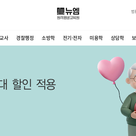
범
교사
경찰행정
소방학
전기·전자
미용학
상담학