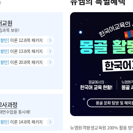
뉴엠의 특별혜택
!
어교원
습과목 보유!
%할인]
이론 12과목 패키지
%할인]
이론 13과목 패키지
%할인]
이론 20과목 패키지
교사과정
대면수업을 동시에!
%할인]
이론 14과목 패키지
뉴엠원격평생교육원 200% 활용 방