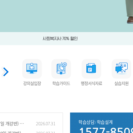
강의실입장
학습가이드
행정서식자료
실습지원
무료학
학습상담
학습설계
 중간고사 기간 안..
2026.07.31
/
1577-850