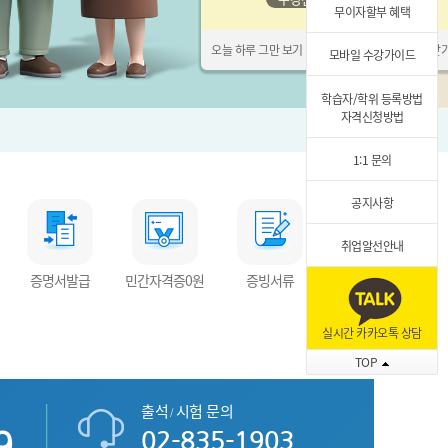
무이자할부 혜택
오늘 하루 그만 보기
닫
모바일 수강가이드
학습자/학위 등록방법
자격신청방법
1:1 문의
공지사항
취업알선안내
증명서발급
민간자격증0원
증빙서류
오리엔테이션
실시간 카카오톡 상담
TOP
습설계
출석
시험 문의
/
9
02-835-1903