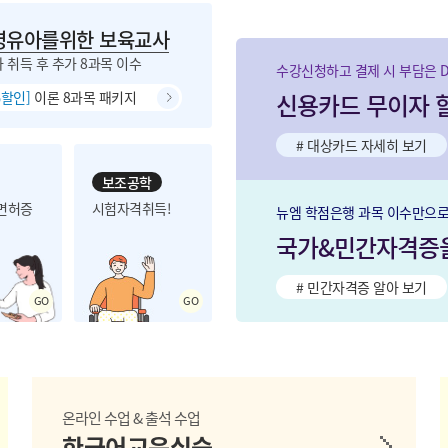
영유아를위한 보육교사
 취득 후 추가 8과목 이수
수강신청하고 결제 시 부담은 D
%할인]
이론 8과목 패키지
신용카드 무이자 
# 대상카드 자세히 보기
보조공학
면허증
시험자격취득!
뉴엠 학점은행 과목 이수만으
국가&민간자격증을
# 민간자격증 알아 보기
온라인 수업 & 출석 수업
한국어교육실습