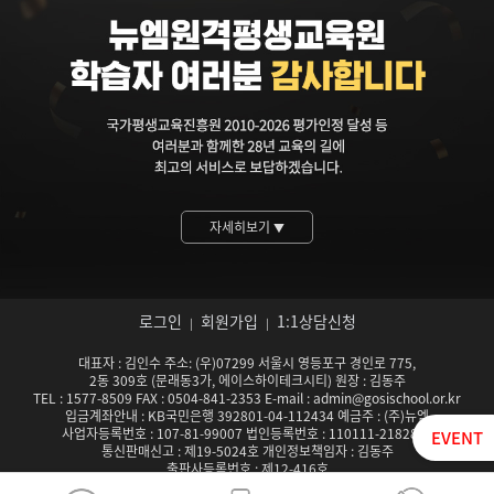
자세히보기
▼
로그인
회원가입
1:1상담신청
|
|
대표자 : 김인수 주소: (우)07299 서울시 영등포구 경인로 775,
2동 309호 (문래동3가, 에이스하이테크시티) 원장 : 김동주
TEL : 1577-8509 FAX : 0504-841-2353 E-mail : admin@gosischool.or.kr
입금계좌안내 : KB국민은행 392801-04-112434 예금주 : (주)뉴엠
사업자등록번호 : 107-81-99007 법인등록번호 : 110111-2182824
EVENT
통신판매신고 : 제19-5024호 개인정보책임자 : 김동주
출판사등록번호 : 제12-416호
서울특별시남부교육청 평생교육시설 등록기관 제142호