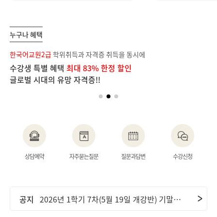
누구나 혜택
보
한국어교원2급
학위취득과 자격증 취득을 동시에
장
수강생 특별 혜택
최대 83% 한정 할인
단
글로벌 시대의 유망 자격증!!
이
공지
2026년 2학기 1차(6월 9일 개강반) 중간고사 기간 안내 및 ..
상담예약
자주묻는질문
질문과답변
수강신청
공지
2026년 2학기 2차(7월 7일 개강반) 중간고사 기간 안내 및 ..
공지
2026년 1학기 7차(5월 19일 개강반) 기말고사 기간 안내 및..