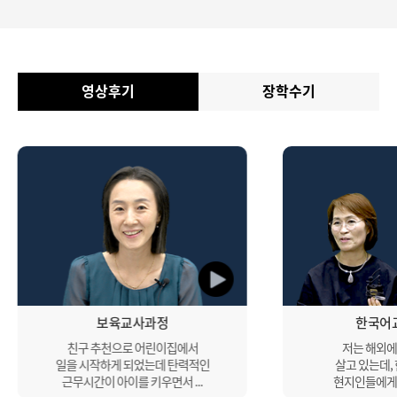
영상후기
장학수기
보육교사과정
한국어
친구 추천으로 어린이집에서
저는 해외에
일을 시작하게 되었는데 탄력적인
살고 있는데,
근무시간이 아이를 키우면서 ...
현지인들에게 나