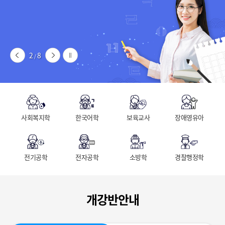
2
8
/
사회복지학
한국어학
보육교사
장애영유아
전기공학
전자공학
소방학
경찰행정학
개강반안내