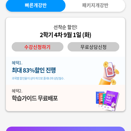
빠른개강반
패키지개강반
선착순 할인!
2학기 4차 9월 1일 (화)
수강신청하기
무료상담신청
혜택1.
최대 83%할인 진행
과목별 할인율이 상이 하므로 플래너와 상담필수.
혜택2.
학습가이드 무료배포