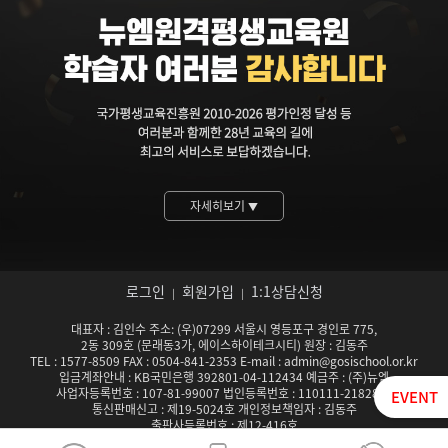
자세히보기
▼
로그인
회원가입
1:1상담신청
|
|
대표자 : 김인수 주소: (우)07299 서울시 영등포구 경인로 775,
2동 309호 (문래동3가, 에이스하이테크시티) 원장 : 김동주
TEL : 1577-8509 FAX : 0504-841-2353 E-mail : admin@gosischool.or.kr
입금계좌안내 : KB국민은행 392801-04-112434 예금주 : (주)뉴엠
사업자등록번호 : 107-81-99007 법인등록번호 : 110111-2182824
EVENT
통신판매신고 : 제19-5024호 개인정보책임자 : 김동주
출판사등록번호 : 제12-416호
서울특별시남부교육청 평생교육시설 등록기관 제142호