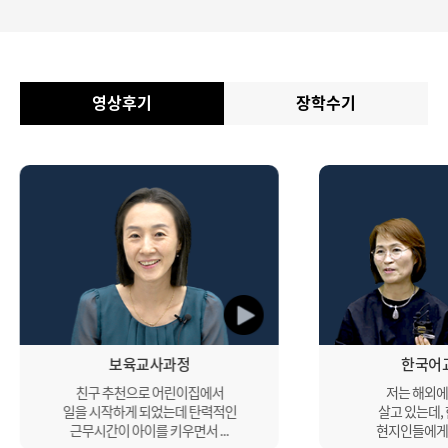
영상후기
장학수기
보육교사과정
한국어
친구 추천으로 어린이집에서
저는 해외에
일을 시작하게 되었는데 탄력적인
살고 있는데,
근무시간이 아이를 키우면서 ...
현지인들에게 나