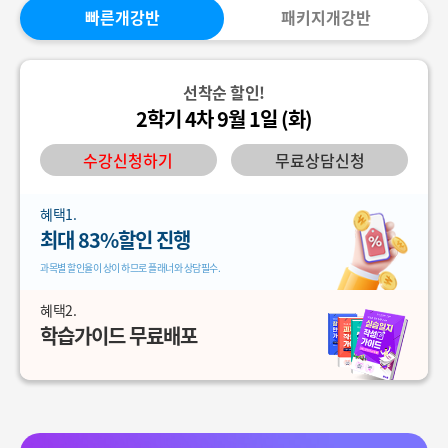
빠른개강반
패키지개강반
선착순 할인!
2학기 4차 9월 1일 (화)
수강신청하기
무료상담신청
혜택1.
최대 83%할인 진행
과목별 할인율이 상이 하므로 플래너와 상담필수.
혜택2.
학습가이드 무료배포