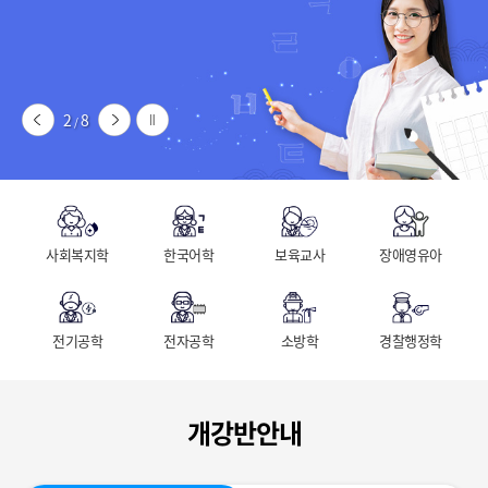
2
8
/
사회복지학
한국어학
보육교사
장애영유아
전기공학
전자공학
소방학
경찰행정학
개강반안내