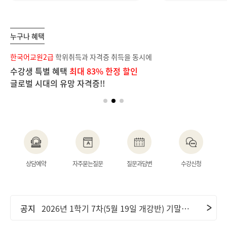
누구나 혜택
보
한국어교원2급
학위취득과 자격증 취득을 동시에
장
수강생 특별 혜택
최대 83% 한정 할인
단
글로벌 시대의 유망 자격증!!
이
공지
2026년 2학기 1차(6월 9일 개강반) 중간고사 기간 안내 및 ..
상담예약
자주묻는질문
질문과답변
수강신청
공지
2026년 2학기 2차(7월 7일 개강반) 중간고사 기간 안내 및 ..
공지
2026년 1학기 7차(5월 19일 개강반) 기말고사 기간 안내 및..