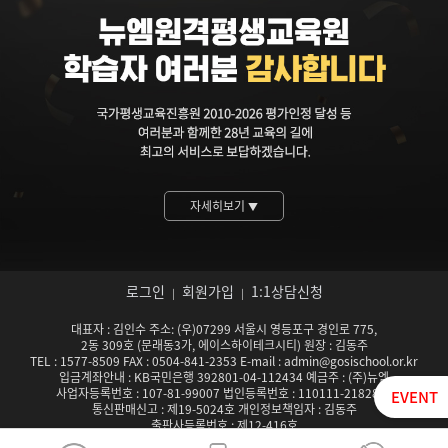
자세히보기
▼
로그인
회원가입
1:1상담신청
|
|
대표자 : 김인수 주소: (우)07299 서울시 영등포구 경인로 775,
2동 309호 (문래동3가, 에이스하이테크시티) 원장 : 김동주
TEL : 1577-8509 FAX : 0504-841-2353 E-mail : admin@gosischool.or.kr
입금계좌안내 : KB국민은행 392801-04-112434 예금주 : (주)뉴엠
사업자등록번호 : 107-81-99007 법인등록번호 : 110111-2182824
EVENT
통신판매신고 : 제19-5024호 개인정보책임자 : 김동주
출판사등록번호 : 제12-416호
서울특별시남부교육청 평생교육시설 등록기관 제142호