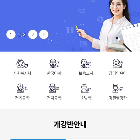
2
8
/
사회복지학
한국어학
보육교사
장애영유아
전기공학
전자공학
소방학
경찰행정학
개강반안내