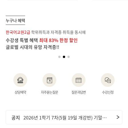
누구나 혜택
보
한국어교원2급
학위취득과 자격증 취득을 동시에
장
수강생 특별 혜택
최대 83% 한정 할인
단
글로벌 시대의 유망 자격증!!
이
공지
2026년 2학기 1차(6월 9일 개강반) 중간고사 기간 안내 및 ..
상담예약
자주묻는질문
질문과답변
수강신청
공지
2026년 2학기 2차(7월 7일 개강반) 중간고사 기간 안내 및 ..
공지
2026년 1학기 7차(5월 19일 개강반) 기말고사 기간 안내 및..