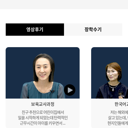
영상후기
장학수기
보육교사과정
한국어
친구 추천으로 어린이집에서
저는 해외에
일을 시작하게 되었는데 탄력적인
살고 있는데,
근무시간이 아이를 키우면서 ...
현지인들에게 나