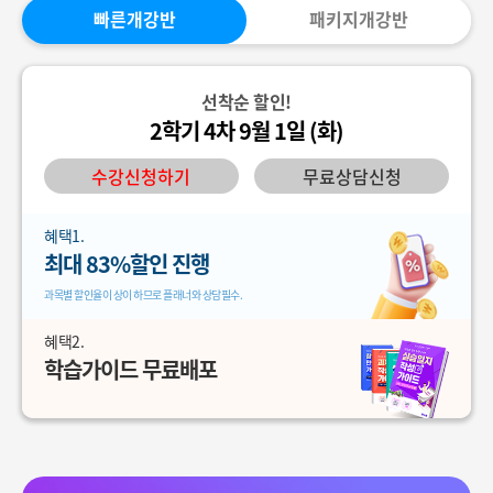
빠른개강반
패키지개강반
선착순 할인!
2학기 4차 9월 1일 (화)
수강신청하기
무료상담신청
혜택1.
최대 83%할인 진행
과목별 할인율이 상이 하므로 플래너와 상담필수.
혜택2.
학습가이드 무료배포