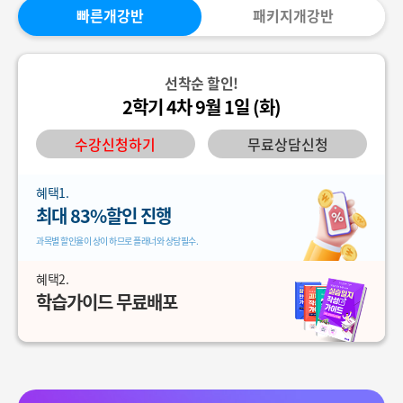
빠른개강반
패키지개강반
선착순 할인!
2학기 4차 9월 1일 (화)
수강신청하기
무료상담신청
혜택1.
최대 83%할인 진행
과목별 할인율이 상이 하므로 플래너와 상담필수.
혜택2.
학습가이드 무료배포