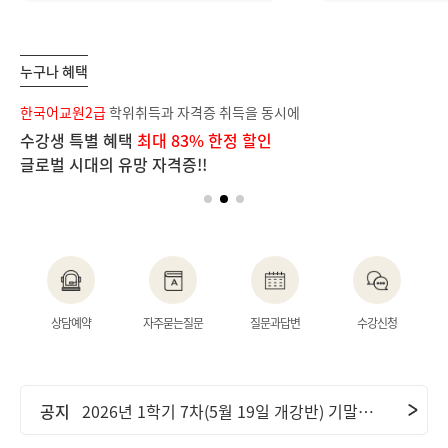
누구나 혜택
보
한국어교원2급
학위취득과 자격증 취득을 동시에
장
수강생 특별 혜택
최대 83% 한정 할인
단
글로벌 시대의 유망 자격증!!
이
공지
2026년 2학기 1차(6월 9일 개강반) 중간고사 기간 안내 및 ..
상담예약
자주묻는질문
질문과답변
수강신청
공지
2026년 2학기 2차(7월 7일 개강반) 중간고사 기간 안내 및 ..
공지
2026년 1학기 7차(5월 19일 개강반) 기말고사 기간 안내 및..