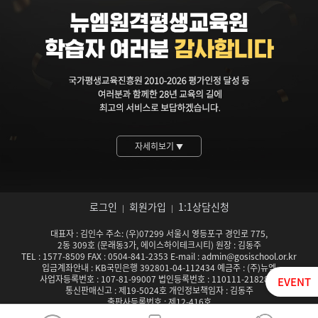
자세히보기
▼
로그인
회원가입
1:1상담신청
|
|
대표자 : 김인수 주소: (우)07299 서울시 영등포구 경인로 775,
2동 309호 (문래동3가, 에이스하이테크시티) 원장 : 김동주
TEL : 1577-8509 FAX : 0504-841-2353 E-mail : admin@gosischool.or.kr
입금계좌안내 : KB국민은행 392801-04-112434 예금주 : (주)뉴엠
사업자등록번호 : 107-81-99007 법인등록번호 : 110111-2182824
EVENT
통신판매신고 : 제19-5024호 개인정보책임자 : 김동주
출판사등록번호 : 제12-416호
서울특별시남부교육청 평생교육시설 등록기관 제142호