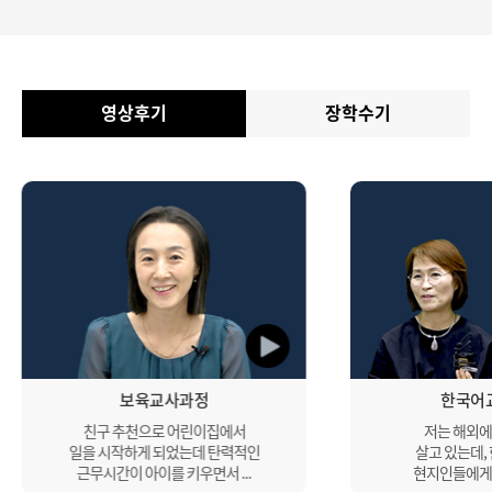
영상후기
장학수기
보육교사과정
한국어
친구 추천으로 어린이집에서
저는 해외에
일을 시작하게 되었는데 탄력적인
살고 있는데,
근무시간이 아이를 키우면서 ...
현지인들에게 나