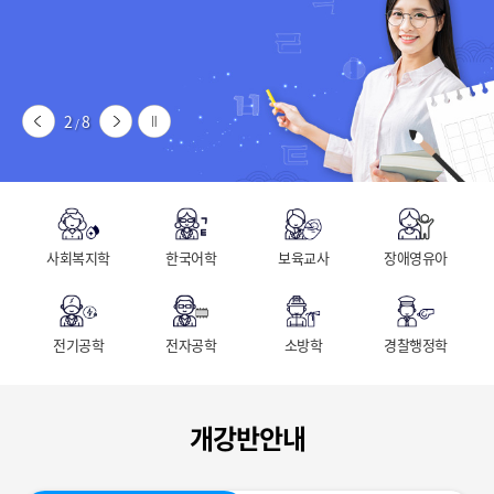
2
8
/
사회복지학
한국어학
보육교사
장애영유아
전기공학
전자공학
소방학
경찰행정학
개강반안내